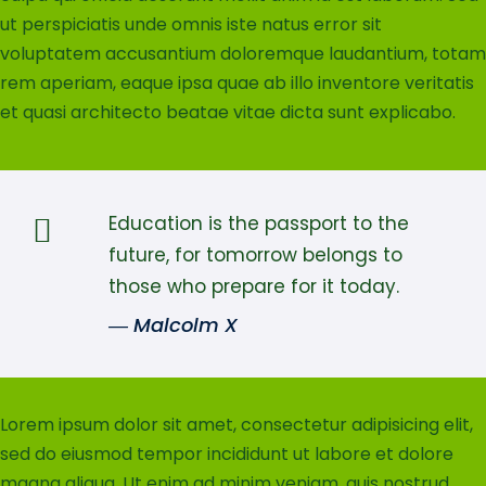
ut perspiciatis unde omnis iste natus error sit
voluptatem accusantium doloremque laudantium, totam
rem aperiam, eaque ipsa quae ab illo inventore veritatis
et quasi architecto beatae vitae dicta sunt explicabo.
Education is the passport to the
future, for tomorrow belongs to
those who prepare for it today.
― Malcolm X
Lorem ipsum dolor sit amet, consectetur adipisicing elit,
sed do eiusmod tempor incididunt ut labore et dolore
magna aliqua. Ut enim ad minim veniam, quis nostrud