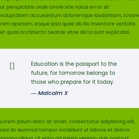
ut perspiciatis unde omnis iste natus error sit
voluptatem accusantium doloremque laudantium, totam
rem aperiam, eaque ipsa quae ab illo inventore veritatis
et quasi architecto beatae vitae dicta sunt explicabo.
Education is the passport to the
future, for tomorrow belongs to
those who prepare for it today.
― Malcolm X
Lorem ipsum dolor sit amet, consectetur adipisicing elit,
sed do eiusmod tempor incididunt ut labore et dolore
magna aliqua. Ut enim ad minim veniam, quis nostrud